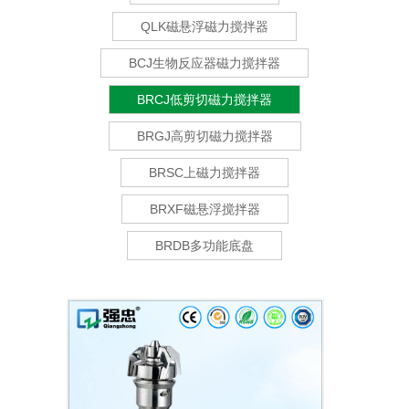
QLK磁悬浮磁力搅拌器
BCJ生物反应器磁力搅拌器
BRCJ低剪切磁力搅拌器
BRGJ高剪切磁力搅拌器
BRSC上磁力搅拌器
BRXF磁悬浮搅拌器
BRDB多功能底盘