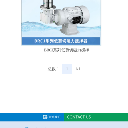
BRCJ系列低剪切磁力搅拌
总数 1
1
1/1