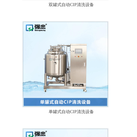
双罐式自动CIP清洗设备
单罐式自动CIP清洗设备