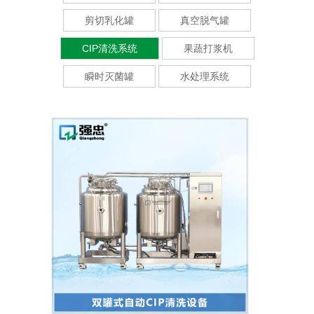
剪切乳化罐
真空脱气罐
CIP清洗系统
果蔬打浆机
瞬时灭菌罐
水处理系统