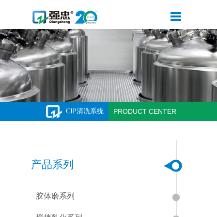
CIP清洗系统
PRODUCT CENTER
产品系列
胶体磨系列