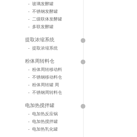
- 玻璃发酵罐
- 不锈钢发酵罐
- 二级联体发酵罐
- 多联发酵罐
提取浓缩系统
- 提取浓缩系统
粉体周转料仓
- 粉体周转移动料
- 不锈钢移动料仓
- 粉体周转罐 周
- 不锈钢周转料仓
电加热搅拌罐
- 电加热反应锅
- 电加热搅拌罐
- 电加热乳化罐