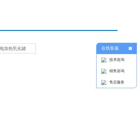
电加热乳化罐
在线客服
技术咨询
销售咨询
售后服务