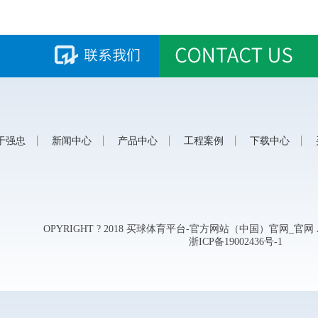
于强忠
新闻中心
产品中心
工程案例
下载中心
OPYRIGHT ? 2018 买球体育平台-官方网站（中国）官网_官网 AL
浙ICP备19002436号-1