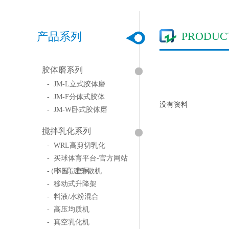
PRODUC
产品系列
胶体磨系列
- JM-L立式胶体磨
- JM-F分体式胶体
没有资料
- JM-W卧式胶体磨
搅拌乳化系列
- WRL高剪切乳化
- 买球体育平台-官方网站
（中国）官网
- FSF高速分散机
- 移动式升降架
- 料液/水粉混合
- 高压均质机
- 真空乳化机