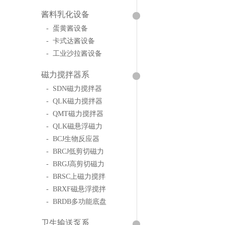
酱料乳化设备
- 蛋黄酱设备
- 卡式达酱设备
- 工业沙拉酱设备
磁力搅拌器系
- SDN磁力搅拌器
- QLK磁力搅拌器
- QMT磁力搅拌器
- QLK磁悬浮磁力
- BCJ生物反应器
- BRCJ低剪切磁力
- BRGJ高剪切磁力
- BRSC上磁力搅拌
- BRXF磁悬浮搅拌
- BRDB多功能底盘
卫生输送泵系