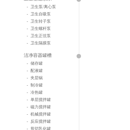
- 卫生泵/离心泵
- 卫生自吸泵
- 卫生转子泵
- 卫生螺杆泵
- 卫生正弦泵
- 卫生隔膜泵
洁净容器罐槽
- 储存罐
- 配液罐
- 夹层锅
- 制冷罐
- 冷热罐
- 单层搅拌罐
- 磁力搅拌罐
- 机械搅拌罐
- 反应搅拌罐
- 剪切乳化罐