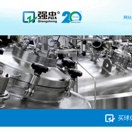
网站
买球