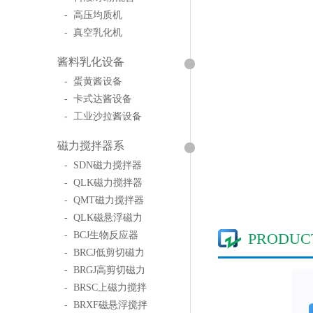
- 高压均质机
- 真空乳化机
酱料乳化设备
- 蛋黄酱设备
- 卡式达酱设备
- 工业沙拉酱设备
磁力搅拌器系
- SDN磁力搅拌器
- QLK磁力搅拌器
- QMT磁力搅拌器
- QLK磁悬浮磁力
- BCJ生物反应器
PRODUC
- BRCJ低剪切磁力
- BRGJ高剪切磁力
- BRSC上磁力搅拌
- BRXF磁悬浮搅拌