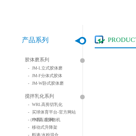
PRODUC
产品系列
胶体磨系列
- JM-L立式胶体磨
- JM-F分体式胶体
- JM-W卧式胶体磨
搅拌乳化系列
- WRL高剪切乳化
- 买球体育平台-官方网站
（中国）官网
- FSF高速分散机
- 移动式升降架
- 料液/水粉混合