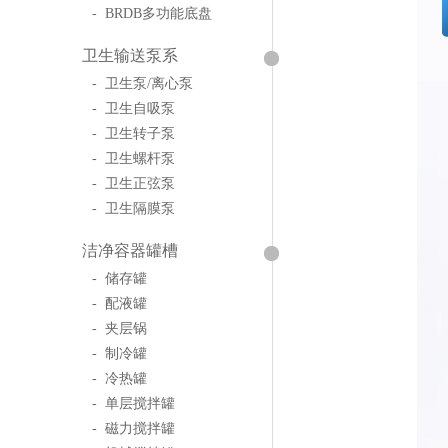
- BRDB多功能底盘
卫生输送泵系
- 卫生泵/离心泵
- 卫生自吸泵
- 卫生转子泵
- 卫生螺杆泵
- 卫生正弦泵
- 卫生隔膜泵
洁净容器罐槽
- 储存罐
- 配液罐
- 夹层锅
- 制冷罐
- 冷热罐
- 单层搅拌罐
- 磁力搅拌罐