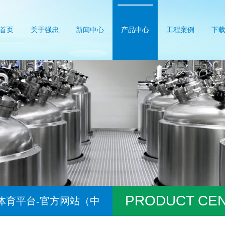
首页
关于强忠
新闻中心
产品中心
工程案例
下
PRODUCT CE
体育平台-官方网站（中