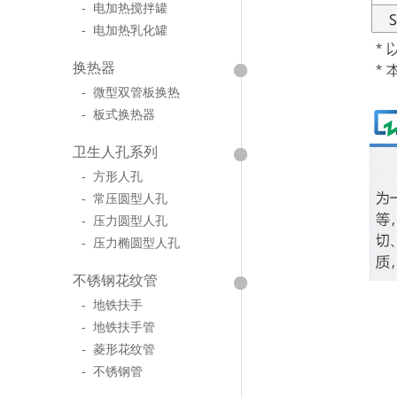
- 电加热搅拌罐
- 电加热乳化罐
换热器
- 微型双管板换热
- 板式换热器
卫生人孔系列
- 方形人孔
- 常压圆型人孔
- 压力圆型人孔
- 压力椭圆型人孔
不锈钢花纹管
- 地铁扶手
- 地铁扶手管
- 菱形花纹管
- 不锈钢管