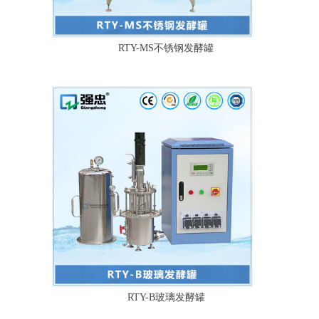
RTY-MS不锈钢发酵罐
RTY-B玻璃发酵罐