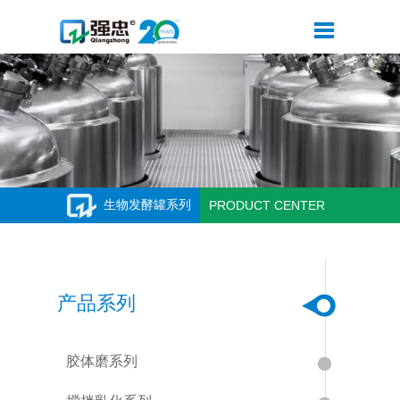
生物发酵罐系列
PRODUCT CENTER
产品系列
胶体磨系列