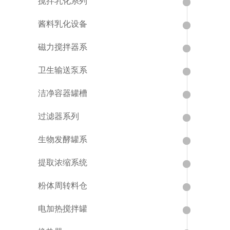
搅拌乳化系列
酱料乳化设备
磁力搅拌器系
卫生输送泵系
洁净容器罐槽
过滤器系列
生物发酵罐系
提取浓缩系统
粉体周转料仓
电加热搅拌罐