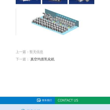
上一篇：暂无信息
下一篇：
真空均质乳化机