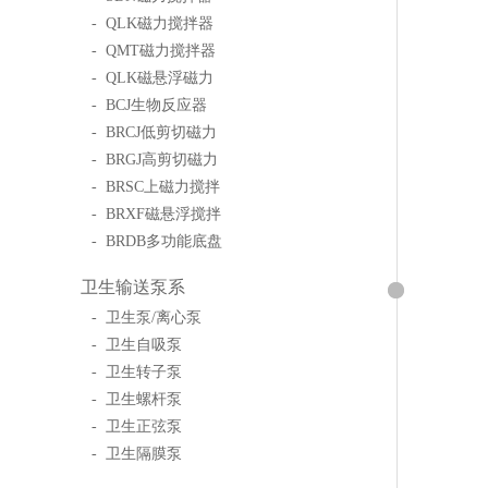
- QLK磁力搅拌器
- QMT磁力搅拌器
- QLK磁悬浮磁力
- BCJ生物反应器
- BRCJ低剪切磁力
- BRGJ高剪切磁力
- BRSC上磁力搅拌
- BRXF磁悬浮搅拌
- BRDB多功能底盘
卫生输送泵系
- 卫生泵/离心泵
- 卫生自吸泵
- 卫生转子泵
- 卫生螺杆泵
- 卫生正弦泵
- 卫生隔膜泵