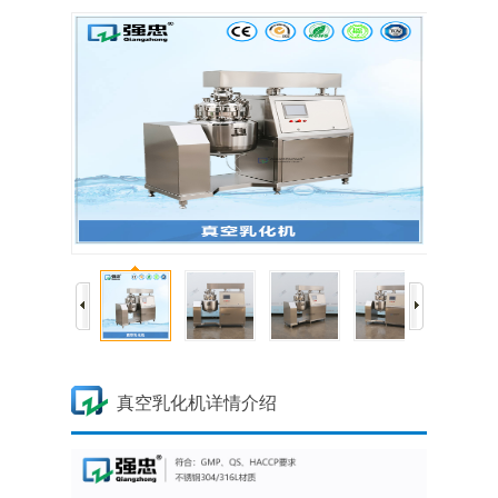
真空乳化机详情介绍