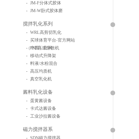
- JM-F分体式胶体
- JM-W卧式胶体磨
搅拌乳化系列
- WRL高剪切乳化
- 买球体育平台-官方网站
（中国）官网
- FSF高速分散机
- 移动式升降架
- 料液/水粉混合
- 高压均质机
- 真空乳化机
酱料乳化设备
- 蛋黄酱设备
- 卡式达酱设备
- 工业沙拉酱设备
磁力搅拌器系
- SDN磁力搅拌器