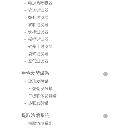
- 电加热呼吸器
- 管道过滤器
- 微孔过滤器
- 双联过滤器
- 钛棒过滤器
- 板框过滤器
- 硅藻土过滤器
- 袋式过滤器
- 空气过滤器
生物发酵罐系
- 玻璃发酵罐
- 不锈钢发酵罐
- 二级联体发酵罐
- 多联发酵罐
提取浓缩系统
- 提取浓缩系统