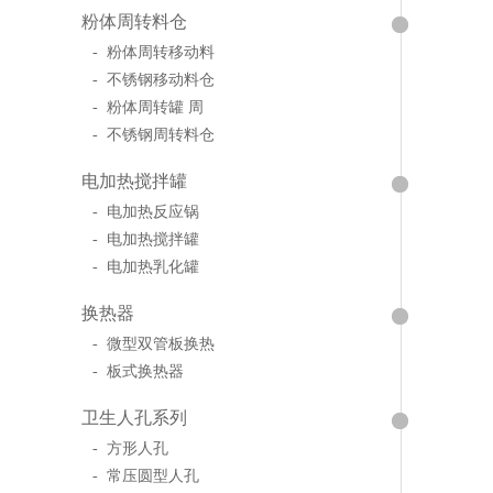
粉体周转料仓
- 粉体周转移动料
- 不锈钢移动料仓
- 粉体周转罐 周
- 不锈钢周转料仓
电加热搅拌罐
- 电加热反应锅
- 电加热搅拌罐
- 电加热乳化罐
换热器
- 微型双管板换热
- 板式换热器
卫生人孔系列
- 方形人孔
- 常压圆型人孔